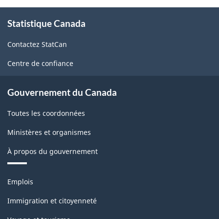
À
Statistique Canada
propos
de
Contactez StatCan
ce
site
Centre de confiance
Gouvernement du Canada
Toutes les coordonnées
Ministères et organismes
À propos du gouvernement
Thèmes
Emplois
et
sujets
Immigration et citoyenneté