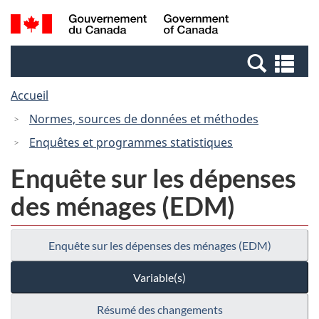
Passer
Passer
Recherche
/
au
à
et
Government
contenu
la
menus
of
Re
principal
version
Canada
et
HTML
Accueil
me
simplifiée
Normes, sources de données et méthodes
Enquêtes et programmes statistiques
Enquête sur les dépenses
des ménages (EDM)
Enquête sur les dépenses des ménages (EDM)
Variable(s)
Résumé des changements