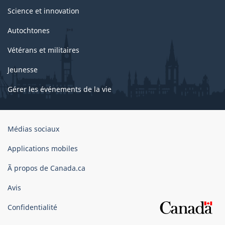
Science et innovation
Autochtones
Vétérans et militaires
Jeunesse
Gérer les événements de la vie
Organisation
Médias sociaux
du
gouvernement
Applications mobiles
du
Ã propos de Canada.ca
Canada
Avis
Confidentialité