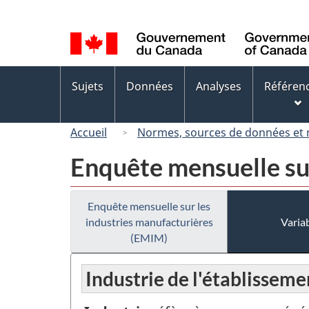
Sélection
de
la
langue
Menus
Sujets
Données
Analyses
Référen
des
sujets
Accueil
Normes, sources de données et
Enquête mensuelle su
Enquête mensuelle sur les
industries manufacturières
Variab
(EMIM)
Industrie de l'établisseme