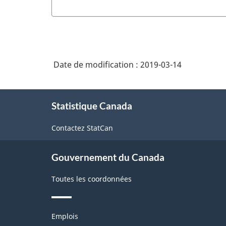
Date de modification :
2019-03-14
À
Statistique Canada
propos
de
Contactez StatCan
ce
site
Gouvernement du Canada
Toutes les coordonnées
Thèmes
Emplois
et