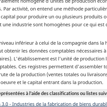
éralement homogène d'unités de production éco
. Par activité, on entend une méthode particuliè
 capital pour produire un ou plusieurs produits ou
sent une industrie sont homogènes pour ce qui es
iveau inférieur à celui de la compagnie dans la h
eut obtenir les données comptables nécessaires à
alaires). L'établissement est l'unité de productio
omptables. Ces registres permettent d'assembler 
rute de la production (ventes totales ou livraison
'oeuvre et le capital entrant dans la production.
résentées à l'aide des classifications ou listes suiv
3.0 - Industries de la fabrication de biens dura