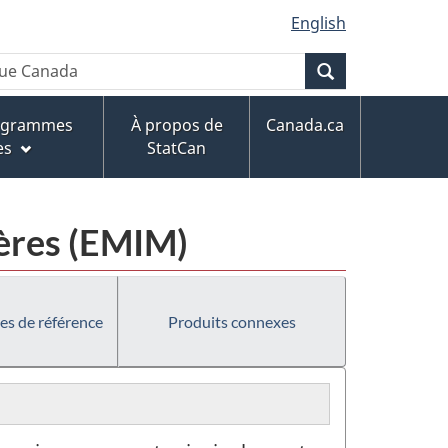
English
Recherche
rogrammes
À propos de
Canada.ca
es
StatCan
ières (EMIM)
es de référence
Produits connexes