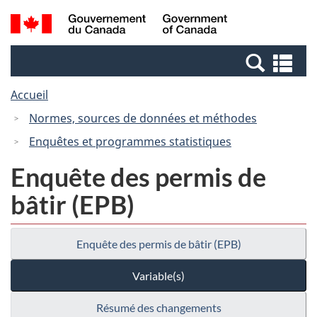
Passer
Passer
Recherche
/
au
à
et
Government
contenu
la
menus
of
Re
principal
version
Canada
et
HTML
Accueil
me
simplifiée
Normes, sources de données et méthodes
Enquêtes et programmes statistiques
Enquête des permis de
bâtir (EPB)
Enquête des permis de bâtir (EPB)
Variable(s)
Résumé des changements