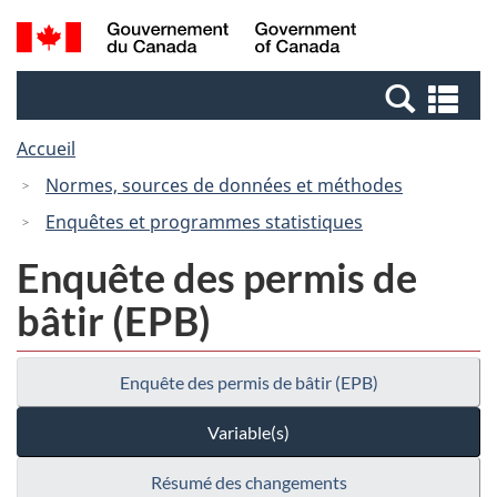
Passer
Passer
Recherche
/
au
à
et
Government
contenu
la
menus
of
Re
principal
version
Canada
et
HTML
Accueil
me
simplifiée
Normes, sources de données et méthodes
Enquêtes et programmes statistiques
Enquête des permis de
bâtir (EPB)
Enquête des permis de bâtir (EPB)
Variable(s)
Résumé des changements