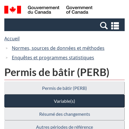
Passer
Passer
Recherche
/
au
à
et
Government
contenu
la
menus
of
Re
principal
version
Canada
et
HTML
Accueil
me
simplifiée
Normes, sources de données et méthodes
Enquêtes et programmes statistiques
Permis de bâtir (PERB)
Permis de bâtir (PERB)
Variable(s)
Résumé des changements
Autres périodes de référence