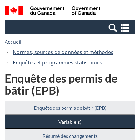
Passer
Passer
Recherche
/
au
à
et
Government
contenu
la
menus
of
Re
principal
version
Canada
et
HTML
Accueil
me
simplifiée
Normes, sources de données et méthodes
Enquêtes et programmes statistiques
Enquête des permis de
bâtir (EPB)
Enquête des permis de bâtir (EPB)
Variable(s)
Résumé des changements