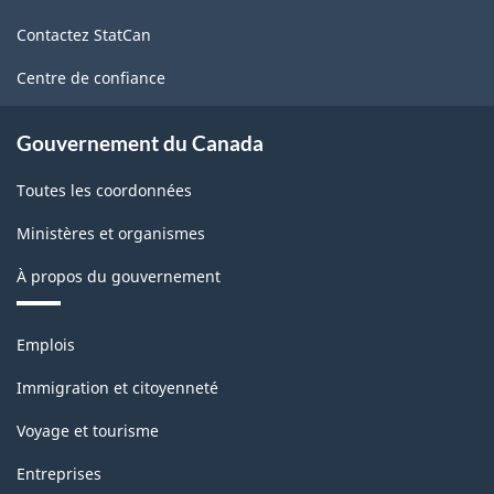
de
Contactez StatCan
ce
site
Centre de confiance
Gouvernement du Canada
Toutes les coordonnées
Ministères et organismes
À propos du gouvernement
Thèmes
Emplois
et
sujets
Immigration et citoyenneté
Voyage et tourisme
Entreprises