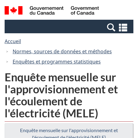
Passer
Passer
Recherche
/
au
à
et
Government
contenu
la
menus
of
Re
principal
version
Canada
et
HTML
Accueil
me
simplifiée
Normes, sources de données et méthodes
Enquêtes et programmes statistiques
Enquête mensuelle sur
l'approvisionnement et
l'écoulement de
l'électricité (MELE)
Enquête mensuelle sur l'approvisionnement et
l'écoulement de l'électricité (MELE)