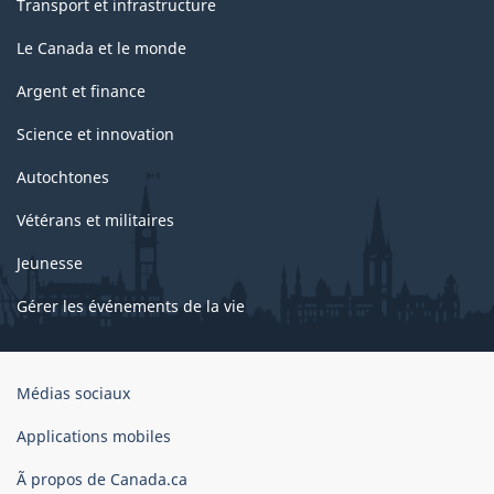
Transport et infrastructure
Le Canada et le monde
Argent et finance
Science et innovation
Autochtones
Vétérans et militaires
Jeunesse
Gérer les événements de la vie
Organisation
Médias sociaux
du
gouvernement
Applications mobiles
du
Ã propos de Canada.ca
Canada