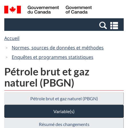
Passer
Passer
Recherche
/
au
à
et
Government
contenu
la
menus
of
Re
principal
version
Canada
et
HTML
Accueil
me
simplifiée
Normes, sources de données et méthodes
Enquêtes et programmes statistiques
Pétrole brut et gaz
naturel (PBGN)
Pétrole brut et gaz naturel (PBGN)
Variable(s)
Résumé des changements