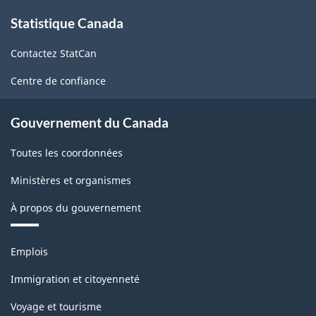
À
Statistique Canada
propos
de
Contactez StatCan
ce
site
Centre de confiance
Gouvernement du Canada
Toutes les coordonnées
Ministères et organismes
À propos du gouvernement
Thèmes
Emplois
et
sujets
Immigration et citoyenneté
Voyage et tourisme