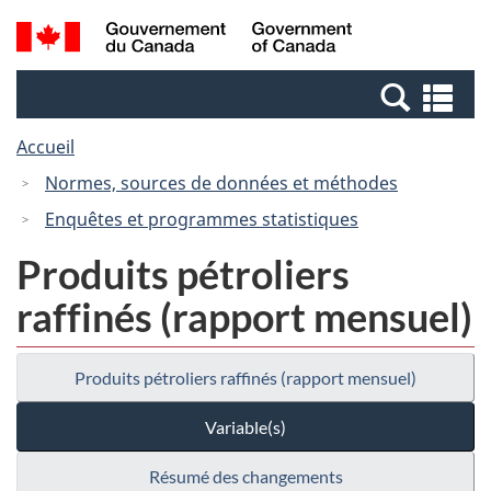
Passer
Passer
Recherche
/
au
à
et
Government
contenu
la
menus
of
Re
principal
version
Canada
et
HTML
Accueil
me
simplifiée
Normes, sources de données et méthodes
Enquêtes et programmes statistiques
Produits pétroliers
raffinés (rapport mensuel)
Produits pétroliers raffinés (rapport mensuel)
Variable(s)
Résumé des changements