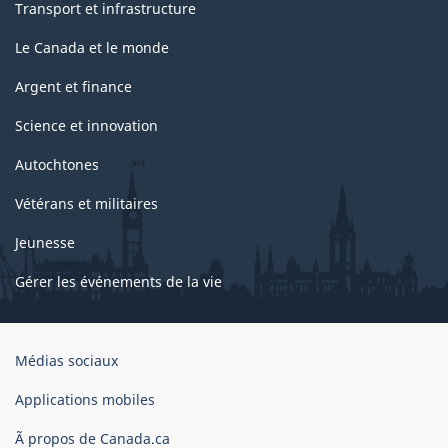
Transport et infrastructure
Le Canada et le monde
Argent et finance
Science et innovation
Autochtones
Vétérans et militaires
Jeunesse
Gérer les événements de la vie
Organisation
Médias sociaux
du
gouvernement
Applications mobiles
du
Ã propos de Canada.ca
Canada