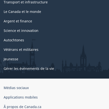
Transport et infrastructure
Le Canada et le monde
Argent et finance
Science et innovation
Autochtones
Vétérans et militaires
Jeunesse
Gérer les événements de la vie
Organisation
Médias sociaux
du
gouvernement
Applications mobiles
du
Ã propos de Canada.ca
Canada