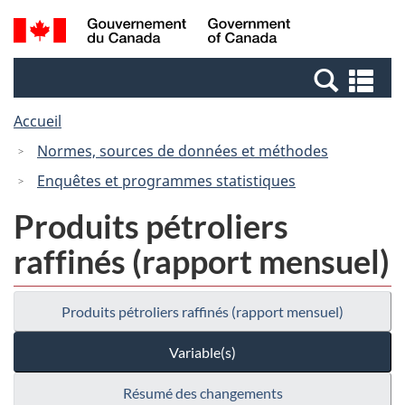
Passer
Passer
Recherche
/
au
à
et
Government
contenu
la
menus
of
Re
principal
version
Canada
et
HTML
Accueil
me
simplifiée
Normes, sources de données et méthodes
Enquêtes et programmes statistiques
Produits pétroliers
raffinés (rapport mensuel)
Produits pétroliers raffinés (rapport mensuel)
Variable(s)
Résumé des changements