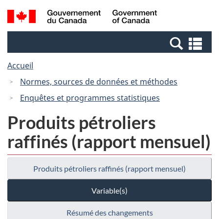
Passer
Passer
Recherche
/
au
à
et
Government
contenu
la
menus
of
Re
principal
version
Canada
et
HTML
Accueil
me
simplifiée
Normes, sources de données et méthodes
Enquêtes et programmes statistiques
Produits pétroliers
raffinés (rapport mensuel)
Produits pétroliers raffinés (rapport mensuel)
Variable(s)
Résumé des changements