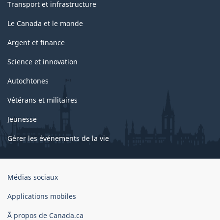
Transport et infrastructure
Le Canada et le monde
Argent et finance
Science et innovation
Autochtones
Vétérans et militaires
Jeunesse
Gérer les événements de la vie
Organisation
Médias sociaux
du
gouvernement
Applications mobiles
du
Ã propos de Canada.ca
Canada