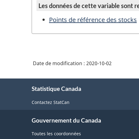
Les données de cette variable sont rep
Points de référence des stocks
Date de modification :
2020-10-02
À
Statistique Canada
propos
de
Contactez StatCan
ce
site
Gouvernement du Canada
Toutes les coordonnées