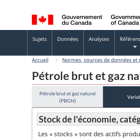
Sélection
de
la
langue
Menus
Sujets
Données
Analyses
Référen
des
sujets
Accueil
Normes, sources de données et
Pétrole brut et gaz n
Pétrole brut et gaz naturel
Variab
(PBGN)
Stock de l'économie, caté
Les « stocks » sont des actifs produ