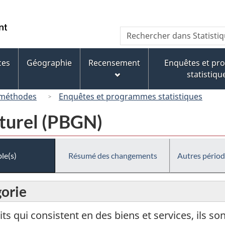
Passer
Passer
Passer
au
à
à
/
Recherche
Rechercher
contenu
« À
la
Government
dans
principal
propos
version
of
Statistique
de
HTML
ces
Géographie
Recensement
Enquêtes et p
Canada
Canada
ce
simplifiée
statistiqu
site »
 méthodes
Enquêtes et programmes statistiques
aturel (PBGN)
le(s)
Résumé des changements
Autres périod
gorie
its qui consistent en des biens et services, ils s