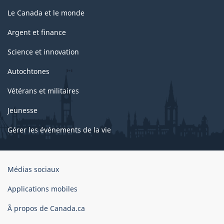
Le Canada et le monde
Argent et finance
Science et innovation
Autochtones
Vétérans et militaires
Jeunesse
Gérer les événements de la vie
Organisation
Médias sociaux
du
gouvernement
Applications mobiles
du
Ã propos de Canada.ca
Canada