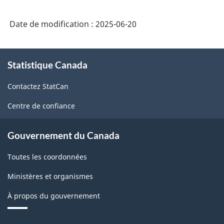
Date de modification :
2025-06-20
À
Statistique Canada
propos
de
Contactez StatCan
ce
site
Centre de confiance
Gouvernement du Canada
Toutes les coordonnées
Ministères et organismes
À propos du gouvernement