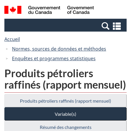
Passer
Passer
Recherche
/
au
à
et
Government
contenu
la
menus
of
Re
principal
version
Canada
et
HTML
Accueil
me
simplifiée
Normes, sources de données et méthodes
Enquêtes et programmes statistiques
Produits pétroliers
raffinés (rapport mensuel)
Produits pétroliers raffinés (rapport mensuel)
Variable(s)
Résumé des changements