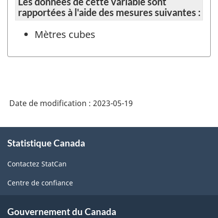
Les données de cette variable sont
rapportées à l'aide des mesures suivantes :
Mètres cubes
Date de modification :
2023-05-19
À
Statistique Canada
propos
de
Contactez StatCan
ce
site
Centre de confiance
Gouvernement du Canada