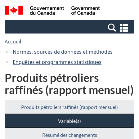
Passer
Passer
Recherche
/
au
à
et
Government
contenu
la
menus
of
Re
principal
version
Canada
et
HTML
Accueil
me
simplifiée
Normes, sources de données et méthodes
Enquêtes et programmes statistiques
Produits pétroliers
raffinés (rapport mensuel)
Produits pétroliers raffinés (rapport mensuel)
Variable(s)
Résumé des changements