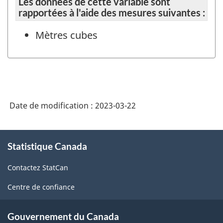
Les données de cette variable sont
rapportées à l'aide des mesures suivantes :
Mètres cubes
Date de modification :
2023-03-22
À
Statistique Canada
propos
de
Contactez StatCan
ce
site
Centre de confiance
Gouvernement du Canada