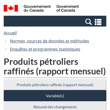
Passer
Passer
Recherche
/
au
à
et
Government
contenu
la
menus
of
Re
principal
version
Canada
et
HTML
Accueil
me
simplifiée
Normes, sources de données et méthodes
Enquêtes et programmes statistiques
Produits pétroliers
raffinés (rapport mensuel)
Produits pétroliers raffinés (rapport mensuel)
Variable(s)
Résumé des changements