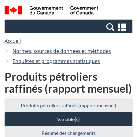
Passer
Passer
Recherche
/
au
à
et
Government
contenu
la
menus
of
Re
principal
version
Canada
et
HTML
Accueil
me
simplifiée
Normes, sources de données et méthodes
Enquêtes et programmes statistiques
Produits pétroliers
raffinés (rapport mensuel)
Produits pétroliers raffinés (rapport mensuel)
Variable(s)
Résumé des changements