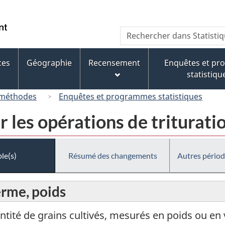
Passer
Passer
Passer
au
à
à
/
Recherche
Rechercher
contenu
« À
la
Government
dans
principal
propos
version
of
Statistique
de
HTML
ces
Géographie
Recensement
Enquêtes et p
Canada
Canada
ce
simplifiée
statistiqu
site »
 méthodes
Enquêtes et programmes statistiques
 les opérations de triturati
le(s)
Résumé des changements
Autres périod
erme, poids
antité de grains cultivés, mesurés en poids ou en 