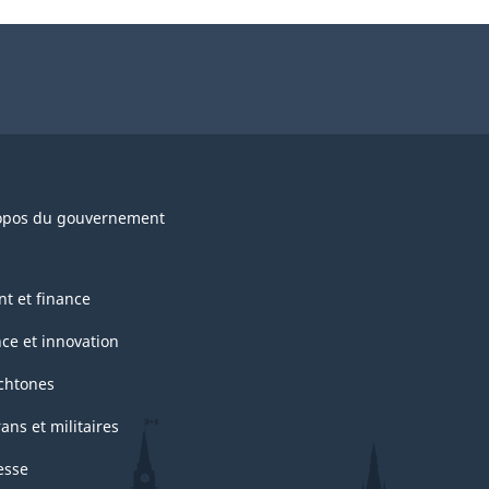
opos du gouvernement
nt et finance
nce et innovation
chtones
ans et militaires
esse