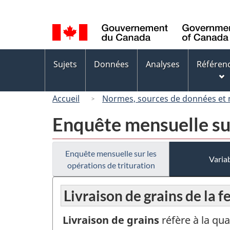
Sélection
de
la
langue
Menus
Sujets
Données
Analyses
Référen
des
sujets
Accueil
Normes, sources de données et
Enquête mensuelle sur
Enquête mensuelle sur les
Variab
opérations de trituration
Livraison de grains de la f
Livraison de grains
réfère à la qu