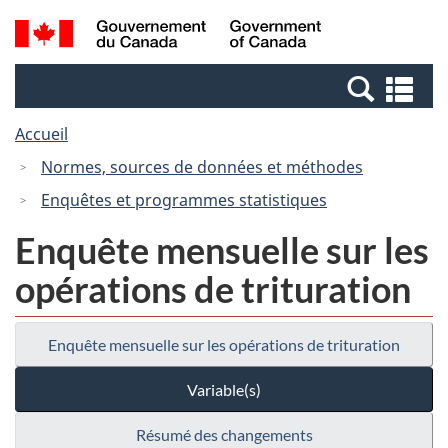
Passer
Passer
Recherche
/
au
à
et
Government
contenu
la
menus
of
Re
principal
version
Canada
et
HTML
Accueil
me
simplifiée
Normes, sources de données et méthodes
Enquêtes et programmes statistiques
Enquête mensuelle sur les
opérations de trituration
Enquête mensuelle sur les opérations de trituration
Variable(s)
Résumé des changements