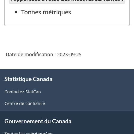
Tonnes métriques
Date de modification :
2023-09-25
À
Statistique Canada
propos
de
Contactez StatCan
ce
site
Centre de confiance
Gouvernement du Canada
Toutes les coordonnées