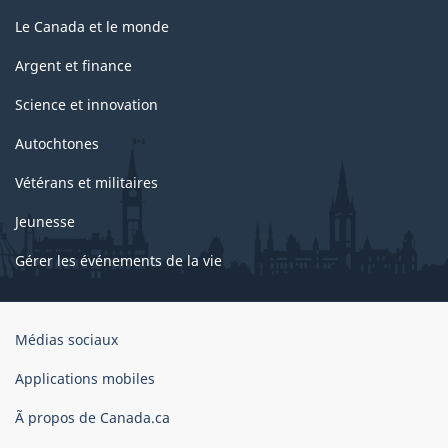
Le Canada et le monde
Argent et finance
Science et innovation
Autochtones
Vétérans et militaires
Jeunesse
Gérer les événements de la vie
Organisation
Médias sociaux
du
gouvernement
Applications mobiles
du
Ã propos de Canada.ca
Canada