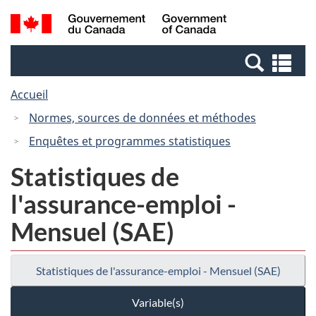
Passer
Passer
Recherche
/
au
à
et
Government
contenu
la
menus
of
Re
principal
version
Canada
et
HTML
Accueil
me
simplifiée
Normes, sources de données et méthodes
Enquêtes et programmes statistiques
Statistiques de
l'assurance-emploi -
Mensuel (SAE)
Statistiques de l'assurance-emploi - Mensuel (SAE)
Variable(s)