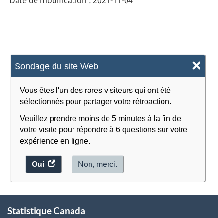
Date de modification :
2021-11-04
×
Sondage du site Web
Vous êtes l'un des rares visiteurs qui ont été
sélectionnés pour partager votre rétroaction.
Veuillez prendre moins de 5 minutes à la fin de
votre visite pour répondre à 6 questions sur votre
expérience en ligne.
Oui
accéder
Non, merci.
au
sondage.
À
Statistique Canada
propos