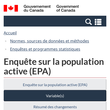
Passer
Passer
Passer
Recherche
/
au
au
à
et
Government
Gestionnaire
contenu
la
menus
of
Re
des
principal
version
Canada
et
Invitations
HTML
Accueil
me
simplifiée
Normes, sources de données et méthodes
Enquêtes et programmes statistiques
Enquête sur la population
active (EPA)
Enquête sur la population active (EPA)
Variable(s)
Résumé des changements