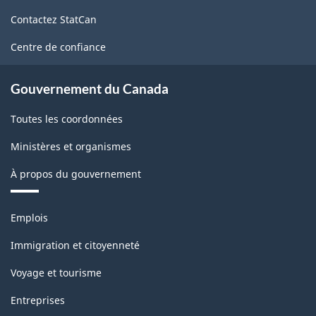
de
Contactez StatCan
ce
site
Centre de confiance
Gouvernement du Canada
Toutes les coordonnées
Ministères et organismes
À propos du gouvernement
Thèmes
Emplois
et
sujets
Immigration et citoyenneté
Voyage et tourisme
Entreprises