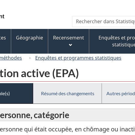
Passer
Passer
Passer
au
à
à
/
Recherche
Rechercher
contenu
« À
la
Government
dans
principal
propos
version
of
Statistique
de
HTML
ces
Géographie
Recensement
Enquêtes et p
Canada
Canada
ce
simplifiée
statistiqu
site »
 méthodes
Enquêtes et programmes statistiques
tion active (EPA)
le(s)
Résumé des changements
Autres périod
 personne, catégorie
personne qui était occupée, en chômage ou inacti