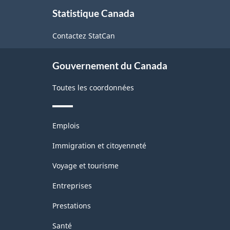
À
Statistique Canada
propos
de
Contactez StatCan
ce
site
Gouvernement du Canada
Toutes les coordonnées
Thèmes
Emplois
et
sujets
Immigration et citoyenneté
Voyage et tourisme
Entreprises
Prestations
Santé