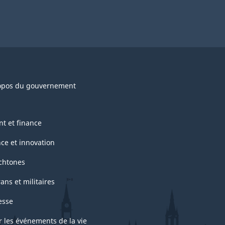
opos du gouvernement
nt et finance
nce et innovation
chtones
ans et militaires
esse
r les événements de la vie