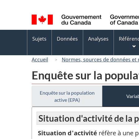
Sélection
de
la
langue
Menus
Sujets
Données
Analyses
Référen
des
sujets
Accueil
Normes, sources de données et
Enquête sur la popula
Enquête sur la population
Variab
active (EPA)
Situation d'activité de la
Situation d'activité
réfère à une 