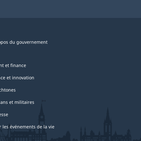
opos du gouvernement
nt et finance
nce et innovation
chtones
ans et militaires
esse
r les événements de la vie