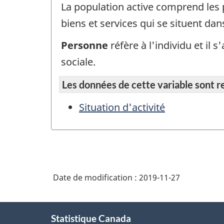
La population active comprend les p
biens et services qui se situent da
Personne
réfère à l'individu et il
sociale.
Les données de cette variable sont rep
Situation d'activité
Date de modification :
2019-11-27
À
Statistique Canada
propos