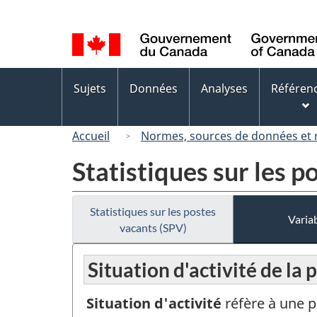
Sélection
de
la
langue
Menus
Sujets
Données
Analyses
Référen
des
sujets
Accueil
Normes, sources de données et
Statistiques sur les p
Statistiques sur les postes
Variab
vacants (SPV)
Situation d'activité de la
Situation d'activité
réfère à une 