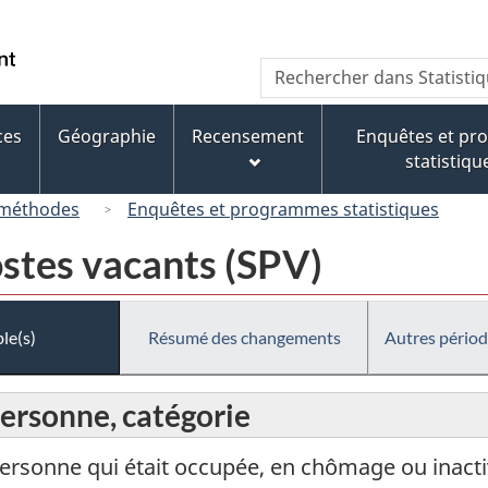
Passer
Passer
Passer
au
à
à
/
Recherche
Rechercher
contenu
« À
la
Government
dans
principal
propos
version
of
Statistique
de
HTML
ces
Géographie
Recensement
Enquêtes et p
Canada
Canada
ce
simplifiée
statistiqu
site »
 méthodes
Enquêtes et programmes statistiques
ostes vacants (SPV)
le(s)
Résumé des changements
Autres périod
 personne, catégorie
personne qui était occupée, en chômage ou inacti