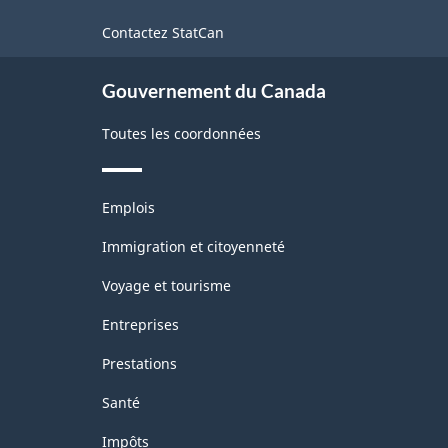
de
Contactez StatCan
ce
site
Gouvernement du Canada
Toutes les coordonnées
Thèmes
Emplois
et
sujets
Immigration et citoyenneté
Voyage et tourisme
Entreprises
Prestations
Santé
Impôts