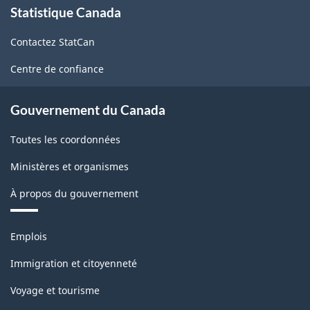
Statistique Canada
propos
de
Contactez StatCan
ce
site
Centre de confiance
Gouvernement du Canada
Toutes les coordonnées
Ministères et organismes
À propos du gouvernement
Thèmes
Emplois
et
sujets
Immigration et citoyenneté
Voyage et tourisme