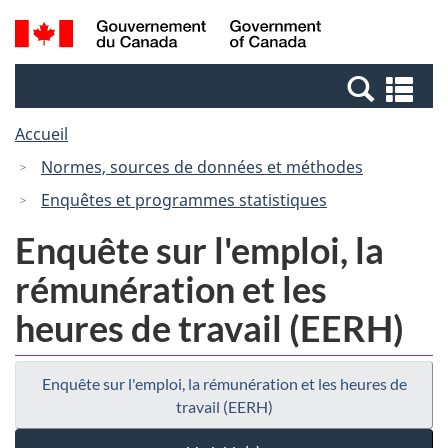
Passer
Passer
Recherche
/
au
à
et
Government
contenu
la
menus
of
Re
principal
version
Canada
et
HTML
Accueil
me
simplifiée
Normes, sources de données et méthodes
Enquêtes et programmes statistiques
Enquête sur l'emploi, la
rémunération et les
heures de travail (EERH)
Enquête sur l'emploi, la rémunération et les heures de
travail (EERH)