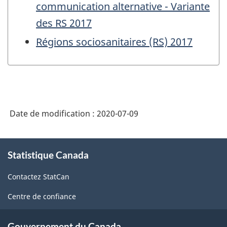
communication alternative - Variante
des RS 2017
Régions sociosanitaires (RS) 2017
Date de modification :
2020-07-09
À
Statistique Canada
propos
de
Contactez StatCan
ce
site
Centre de confiance
Gouvernement du Canada