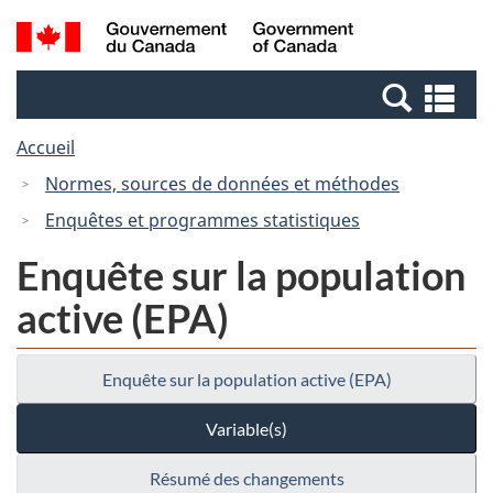
Passer
Passer
Recherche
/
au
à
et
Government
contenu
la
menus
of
Re
principal
version
Canada
et
HTML
Accueil
me
simplifiée
Normes, sources de données et méthodes
Enquêtes et programmes statistiques
Enquête sur la population
active (EPA)
Enquête sur la population active (EPA)
Variable(s)
Résumé des changements