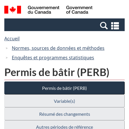
Passer
Passer
Recherche
/
au
à
et
Government
contenu
la
menus
of
Re
principal
version
Canada
et
HTML
Accueil
me
simplifiée
Normes, sources de données et méthodes
Enquêtes et programmes statistiques
Permis de bâtir (PERB)
Permis de bâtir (PERB)
Variable(s)
Résumé des changements
Autres périodes de référence